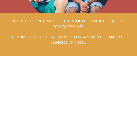
© COPYRIGHT 2018 SICKLE CELL FOUNDATION OF ALBERTA TOUS
DROITS RÉSERVÉS.
LE NUMÉRO D'ENREGISTREMENT DE L'ORGANISME DE CHARITÉ EST
: 864039540 RR 0001