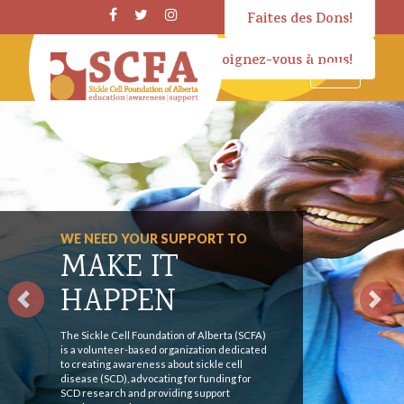
Faites des Dons!
Joignez-vous à nous!
WE NEED YOUR SUPPORT TO
MAKE IT
HAPPEN
Previous
Nex
The Sickle Cell Foundation of Alberta (SCFA)
is a volunteer-based organization dedicated
to creating awareness about sickle cell
disease (SCD), advocating for funding for
SCD research and providing support